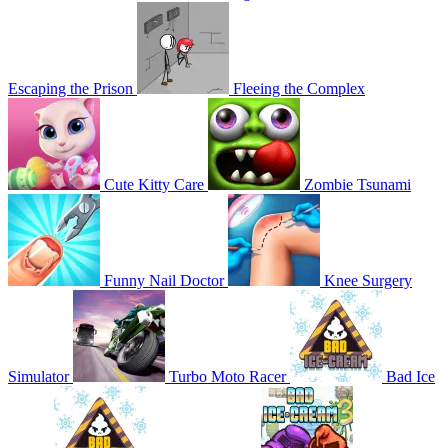
Escaping the Prison
Fleeing the Complex
Cute Kitty Care
Zombie Tsunami
Funny Nail Doctor
Knee Surgery
Simulator
Turbo Moto Racer
Bad Ice