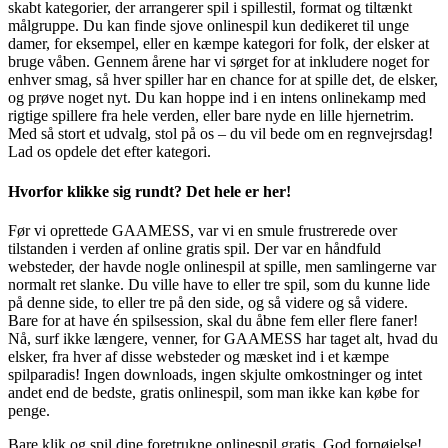
skabt kategorier, der arrangerer spil i spillestil, format og tiltænkt
målgruppe. Du kan finde sjove onlinespil kun dedikeret til unge
damer, for eksempel, eller en kæmpe kategori for folk, der elsker at
bruge våben. Gennem årene har vi sørget for at inkludere noget for
enhver smag, så hver spiller har en chance for at spille det, de elsker,
og prøve noget nyt. Du kan hoppe ind i en intens onlinekamp med
rigtige spillere fra hele verden, eller bare nyde en lille hjernetrim.
Med så stort et udvalg, stol på os – du vil bede om en regnvejrsdag!
Lad os opdele det efter kategori.
Hvorfor klikke sig rundt? Det hele er her!
Før vi oprettede GAAMESS, var vi en smule frustrerede over
tilstanden i verden af online gratis spil. Der var en håndfuld
websteder, der havde nogle onlinespil at spille, men samlingerne var
normalt ret slanke. Du ville have to eller tre spil, som du kunne lide
på denne side, to eller tre på den side, og så videre og så videre.
Bare for at have én spilsession, skal du åbne fem eller flere faner!
Nå, surf ikke længere, venner, for GAAMESS har taget alt, hvad du
elsker, fra hver af disse websteder og mæsket ind i et kæmpe
spilparadis! Ingen downloads, ingen skjulte omkostninger og intet
andet end de bedste, gratis onlinespil, som man ikke kan købe for
penge.
Bare klik og spil dine foretrukne onlinespil gratis. God fornøjelse!