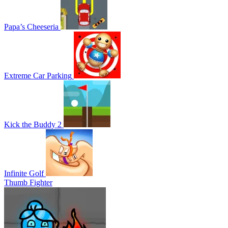
Papa’s Cheeseria
Extreme Car Parking
Kick the Buddy 2
Infinite Golf
Thumb Fighter