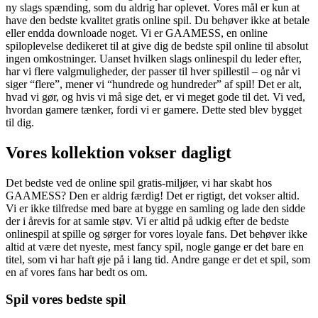
ny slags spænding, som du aldrig har oplevet. Vores mål er kun at
have den bedste kvalitet gratis online spil. Du behøver ikke at betale
eller endda downloade noget. Vi er GAAMESS, en online
spiloplevelse dedikeret til at give dig de bedste spil online til absolut
ingen omkostninger. Uanset hvilken slags onlinespil du leder efter,
har vi flere valgmuligheder, der passer til hver spillestil – og når vi
siger “flere”, mener vi “hundrede og hundreder” af spil! Det er alt,
hvad vi gør, og hvis vi må sige det, er vi meget gode til det. Vi ved,
hvordan gamere tænker, fordi vi er gamere. Dette sted blev bygget
til dig.
Vores kollektion vokser dagligt
Det bedste ved de online spil gratis-miljøer, vi har skabt hos
GAAMESS? Den er aldrig færdig! Det er rigtigt, det vokser altid.
Vi er ikke tilfredse med bare at bygge en samling og lade den sidde
der i årevis for at samle støv. Vi er altid på udkig efter de bedste
onlinespil at spille og sørger for vores loyale fans. Det behøver ikke
altid at være det nyeste, mest fancy spil, nogle gange er det bare en
titel, som vi har haft øje på i lang tid. Andre gange er det et spil, som
en af vores fans har bedt os om.
Spil vores bedste spil