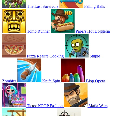
The Last Survivors
Falling Balls
Tomb Runner
Papa’s Hot Doggeria
Pizza Realife Cooking
Stupid
Zombies
Knife Spin
Blop Opera
Tictoc KPOP Fashion
Mafia Wars