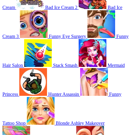
Cream
Bad Ice Cream 2
Bad Ice
Cream 3
Funny Eye Surgery
Funny
Hair Salon
Stack Smash
Mermaid
Princess
Hunter Assassin
Funny
Tattoo Shop
Blonde Ashley Makeover