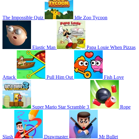
The Impossible Quiz
Idle Zoo Tycoon
Elastic Man
Papa Louie When Pizzas
Attack
Pull Him Out
Fish Love
Super Mario Star Scramble 3
Rope
Slash
Drawmaster
Mr Bullet