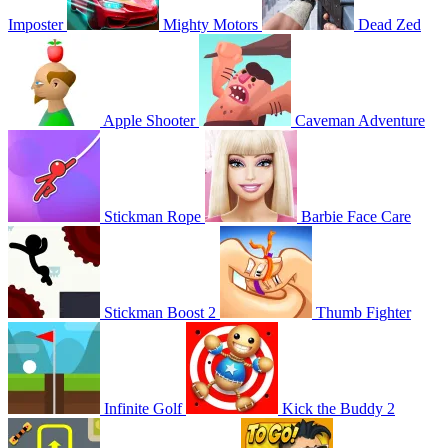
Imposter
Mighty Motors
Dead Zed
Apple Shooter
Caveman Adventure
Stickman Rope
Barbie Face Care
Stickman Boost 2
Thumb Fighter
Infinite Golf
Kick the Buddy 2