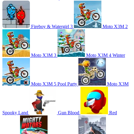
Fireboy & Watergirl 3
Moto X3M 2
Moto X3M 3
Moto X3M 4 Winter
Moto X3M 5 Pool Party
Moto X3M
Spooky Land
Gun Blood
Red