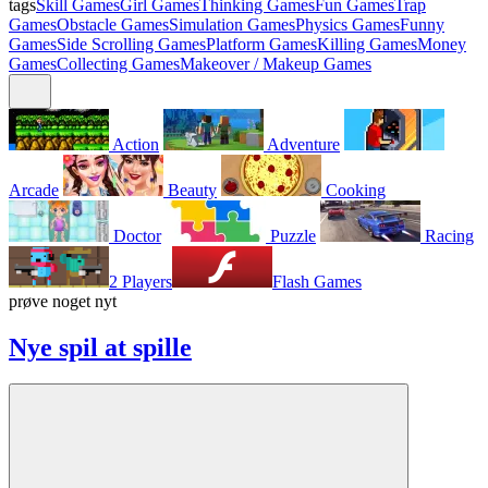
tags
Skill Games
Girl Games
Thinking Games
Fun Games
Trap
Games
Obstacle Games
Simulation Games
Physics Games
Funny
Games
Side Scrolling Games
Platform Games
Killing Games
Money
Games
Collecting Games
Makeover / Makeup Games
Action
Adventure
Arcade
Beauty
Cooking
Doctor
Puzzle
Racing
2 Players
Flash Games
prøve noget nyt
Nye spil at spille