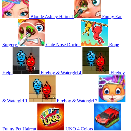
Blonde Ashley Haircut
Funny Ear
Surgery
Cute Nose Doctor
Rope
Help
Fireboy & Watergirl 4
Fireboy
& Watergirl 1
Fireboy & Watergirl 2
Funny Pet Haircut
UNO 4 Colors