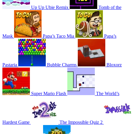
Up Up Ubie Remix
Tomb of the
Mask
Papa’s Taco Mia
Papa’s
Pastaria
Bubble Charms
Bloxorz
Super Mario Flash
The World’s
Hardest Game
The Impossible Quiz 2