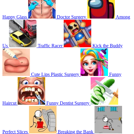
Happy Glass
Doctor Surgery
Among
Us
Traffic Racer
Kick the Buddy
Cute Lips Plastic Surgery
Funny
Haircut
Funny Dentist Surgery
Perfect Slices
Breaking the Bank