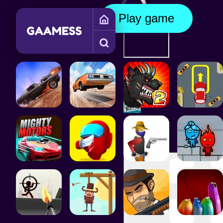
Play game
Advertising
SIMULATION GAMES
PHYSICS GAMES
FUNNY GAMES
SI
Continue
playing after
the ad
Moto X3M
4 Winter