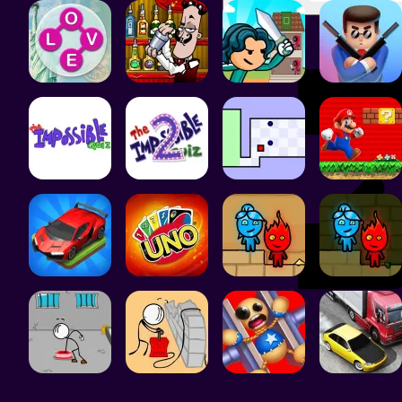
2.5K
422