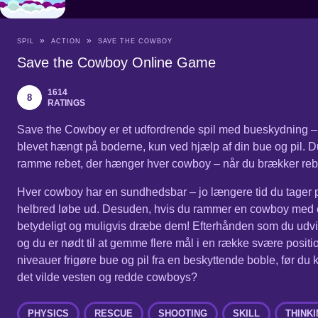
SPIL
ACTION
SAVE THE COWBOY
Save the Cowboy Online Game
1614
8
RATINGS
Save the Cowboy er et udfordrende spil med bueskydning – 
blevet hængt på boderne, kun ved hjælp af din bue og pil. Du 
ramme rebet, der hænger hver cowboy – når du brækker rebet
Hver cowboy har en sundhedsbar – jo længere tid du tager på
helbred løbe ud. Desuden, hvis du rammer en cowboy med en
betydeligt og muligvis dræbe dem! Efterhånden som du udvik
og du er nødt til at gemme flere mål i en række svære posit
niveauer frigøre bue og pil fra en beskyttende boble, før du k
det vilde vesten og redde cowboys?
PHYSICS
RESCUE
SHOOTING
SKILL
THINK